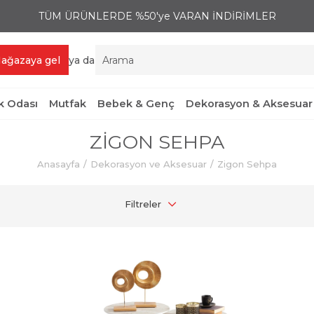
TÜM ÜRÜNLERDE %50'ye VARAN İNDİRİMLER
ağazaya gel
ya da
 Odası
Mutfak
Bebek & Genç
Dekorasyon & Aksesuar
ZIGON SEHPA
Anasayfa
Dekorasyon ve Aksesuar
Zigon Sehpa
Filtreler