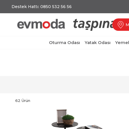
Destek Hattı: 0850 532 56 56
M
Oturma Odası
Yatak Odası
Yemek
62 Ürün