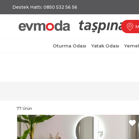
Destek Hattı: 0850 532 56 56
M
Oturma Odası
Yatak Odası
Yemek
77 Ürün