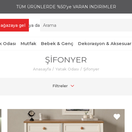
TÜM ÜRÜNLERDE %50'ye VARAN İNDİRİMLER
ağazaya gel
ya da
 Odası
Mutfak
Bebek & Genç
Dekorasyon & Aksesuar
ŞIFONYER
Anasayfa
Yatak Odası
Şifonyer
Filtreler