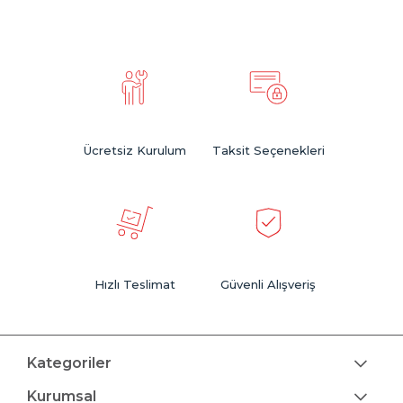
Ahşap, MDF ya da metal malzemelerden üretilen
beşik çeşitleri
,
farklı dekorasyon tarzlarına uyum sağlayacak renk ve model
seçenekleri sunar.
Sallanabilir beşik
,
büyüyebilen beşik
ya da
çekmeceli beşik
gibi fonksiyonel tasarımlar, kullanım kolaylığı ve
uzun ömürlü yapı avantajı sağlar. Özellikle
anne yanı beşik
modelleri, gece beslenmelerinde büyük kolaylık sunarken,
tekerlekli beşikler
pratik taşıma imkânı sunar.
Sağlığa zararsız boyalarla üretilmiş, keskin köşe ve kenarlardan
arındırılmış güvenli
bebek beşiği tasarımları
, ebeveynlerin içini
rahatlatır. Aynı zamanda dekoratif detaylarla zenginleştirilen
Ücretsiz Kurulum
Taksit Seçenekleri
modeller, bebek odasına estetik bir dokunuş katar.
Bebeğinizin huzurlu ve güvenli uykusu için, farklı ölçü ve
tasarımlardaki
beşik modelleri
arasından size en uygun seçeneği
kolayca bulabilirsiniz.
Hızlı Teslimat
Güvenli Alışveriş
Kategoriler
Kurumsal