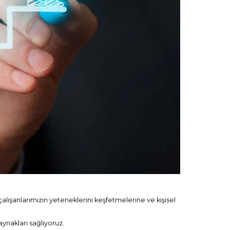
e çalışanlarımızın yeteneklerini keşfetmelerine ve kişisel
ynakları sağlıyoruz.