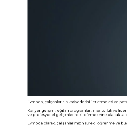
Evmoda, çalışanlarının kariyerlerini ilerletmeleri ve pot
Kariyer gelişimi, eğitim programları, mentorluk ve liderlik
ve profesyonel gelişimlerini sürdürmelerine olanak tan
Evmoda olarak, çalışanlarımızın sürekli öğrenme ve büyü