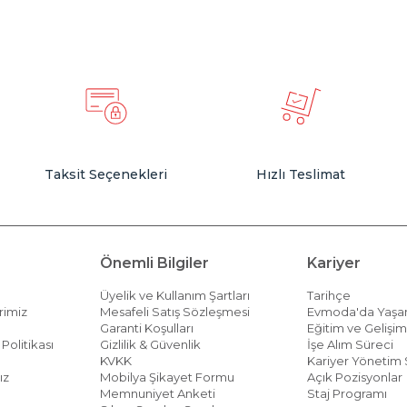
Taksit Seçenekleri
Hızlı Teslimat
Önemli Bilgiler
Kariyer
Üyelik ve Kullanım Şartları
Tarihçe
rimiz
Mesafeli Satış Sözleşmesi
Evmoda'da Yaş
Garanti Koşulları
Eğitim ve Gelişi
Politikası
Gizlilik & Güvenlik
İşe Alım Süreci
KVKK
Kariyer Yönetim 
ız
Mobilya Şikayet Formu
Açık Pozisyonlar
Memnuniyet Anketi
Staj Programı