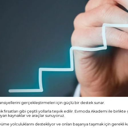
ansiyellerini gerçekleştirmeleri için güçlü bir destek sunar.
 fırsatları gibi çeşitli yollarla teşvik edilir. Evmoda Akademi ile birlikt
ıyan kaynaklar ve araçlar sunuyoruz.
me yolculuklarını destekliyor ve onları başarıya taşımak için gerekli ka