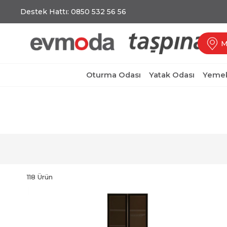
Destek Hattı: 0850 532 56 56
M
Oturma Odası
Yatak Odası
Yemek
118 Ürün