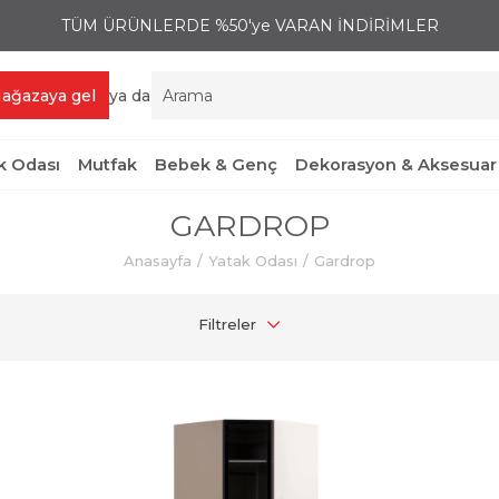
TÜM ÜRÜNLERDE %50'ye VARAN İNDİRİMLER
ağazaya gel
ya da
 Odası
Mutfak
Bebek & Genç
Dekorasyon & Aksesuar
GARDROP
Anasayfa
Yatak Odası
Gardrop
Filtreler