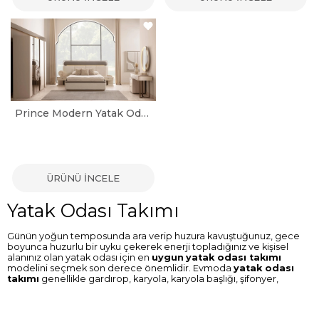
Prince Modern Yatak Odası Takımı
ÜRÜNÜ İNCELE
Yatak Odası Takımı
Günün yoğun temposunda ara verip huzura kavuştuğunuz, gece
boyunca huzurlu bir uyku çekerek enerji topladığınız ve kişisel
alanınız olan yatak odası için en
uygun
yatak odası takımı
modelini seçmek son derece önemlidir. Evmoda
yatak odası
takımı
genellikle gardırop, karyola, karyola başlığı, şifonyer,
şifonyer aynası, komodin gibi temel parçalardan oluşur ve zarif
tasarımlarıyla odanın bütünlüğünü sağlar. Estetik detaylar,
malzeme kalitesi ve geniş renk seçenekleri, kullanıcılara