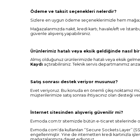
Ödeme ve taksit seçenekleri nelerdir?
Sizlere en uygun ödeme seçeneklerimizle hem mağazalar
Mağazalarımızda nakit, kredi kartı, havale/eft ve İstanb
güvenle alışveriş yapabilirsiniz.
Ürünlerimiz hatalı veya eksik geldiğinde nasıl bir
Almış olduğunuz ürünlerimizde hatalı veya eksik gelme 
Kaydı
açtırabilirsiniz. Teknik servis departmanımız arız
Satış sonrası destek veriyor musunuz?
Evet veriyoruz. Bu konuda en önemli çıkış noktamız mü
müşterilerimize satış sonrası ihtiyacınız olan desteği ver
İnternet sitesinden alışveriş güvenilir mi?
Evmoda.com.tr sitemizde bütün e-ticaret sitelerinde o
Evmoda.com’da kullanılan ‘’Secure Sockets Layer’’ (SSL) 
engellenmiştir. Yine de internetten kredi kartınızla işle
mağazalarımıza davet ediyoruz.