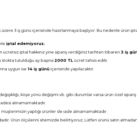
 üzere 3 iş günü içerisinde hazırlanmaya başlıyor. Bu nedenle ürün iptal 
ikle
iptal edemiyoruz.
en ücretsiz iptal hakkınız yine sipariş verdiğiniz tarihten itibaren
3 iş gü
nün stokta tutulduğu ay başına
2000 TL
ücret tahsis edilir.
larına uygun ise
14 iş günü
içerisinde yapılacaktır.
 değişikliği, köşe yönü değişimi vb. gibi durumlar varsa ürün özel sipar
n iadesi alınamamaktadır.
müşterimizin yaptığı ürünler de iade alınamamaktadır.
ndadır. Ürün ölçülerini sitemizde belirtiyoruz, Lütfen ürünü satın almada