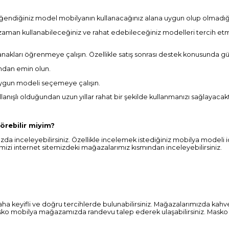
ğendiğiniz model mobilyanın kullanacağınız alana uygun olup olmadığı
aman kullanabileceğiniz ve rahat edebileceğiniz modelleri tercih etme
lanakları öğrenmeye çalışın. Özellikle satış sonrası destek konusunda 
ndan emin olun.
uygun modeli seçemeye çalışın.
nışlı olduğundan uzun yıllar rahat bir şekilde kullanmanızı sağlayacakt
örebilir miyim?
da inceleyebilirsiniz. Özellikle incelemek istediğiniz mobilya modeli
mizi internet sitemizdeki mağazalarımız kısmından inceleyebilirsiniz.
aha keyifli ve doğru tercihlerde bulunabilirsiniz. Mağazalarımızda kahv
Masko mobilya mağazamızda randevu talep ederek ulaşabilirsiniz. Masko