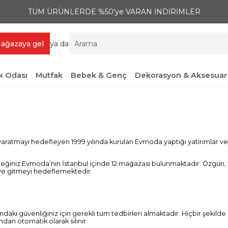
TÜM ÜRÜNLERDE %50'ye VARAN İNDİRİMLER
ağazaya gel
ya da
 Odası
Mutfak
Bebek & Genç
Dekorasyon & Aksesuar
aratmayı hedefleyen 1999 yılında kurulan Evmoda yaptığı yatırımlar ve uyg
ceğiniz Evmoda’nın İstanbul içinde 12 mağazası bulunmaktadır. Özgün, tren
iye gitmeyi hedeflemektedir.
daki güvenliğiniz için gerekli tüm tedbirleri almaktadır. Hiçbir şekilde 
dan otomatik olarak silinir.