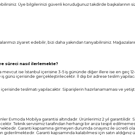
irebilirsiniz. Üye bilgilerinizi güvenli koruduğunuz takdirde başkalarının 
ımızı ziyaret edebilir, bizi daha yakından tanıyabilirsiniz. Mağazalarımı
ye süreci nasıl ilerlemekte?
mevcut ise İstanbul içerisine 3-5 iş gününde diğer illere ise en geç 12-1
 iş günü içerisinde gerçekleştirilecektir. İl dışı bir adrese teslim yapı
ünü içerisinde teslimatı yapılacaktır. Siparişlerin hazırlanamaması ve y
r Evmoda Mobilya garantisi altındadır. Ürünlerimiz 2 yıl garantilidir
ilecektir. Teknik servisimiz tarafından herhangi bir arıza tespit edilm
ilmektedir. Garanti kapsamına girmeyen durumda onayınız ile ücretli ola
giderilmektedir. Garanti kapsamında kalabilmesi için satın aldığınız ür