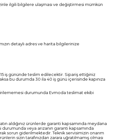
sizinle ilgili bilgilere ulaşması ve değiştirmesi mümkün
zın detaylı adres ve harita bilgilerinize
5 iş gününde teslim edilecektir. Sipariş ettiğiniz
lacaksa bu durumda 30 ila 40 iş günü içerisinde kapınıza
etiştirilememesi durumunda Evmoda teslimat ekibi
. Satın aldığınız ürünlerde garanti kapsamında meydana
emesi durumunda veya arızanın garanti kapsamında
rak sorun giderilmektedir. Teknik servisimizin onarım
ünlerin sizin tarafınızdan zarara uğratılmamış olması