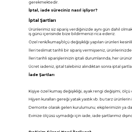
gerekmektedir.
İptal, iade süreciniz nasıl işliyor?
İptal Şartları
Ürünlerimiz siz sipariş verdiğinizde aynı gün dahil olmak
iş günü içerisinde bize bildirmenizi rica ederiz.
Özel renk/kumaş/ölçü değişikliği yapılan ürünleri kesinl
İleri teslimat tarihli bir sipariş vermişseniz, ürünlerinizd
İleri tarihli siparişlerinizin iptali durumlarında, her ürü
Ücret iadeniz, iptal talebiniz alındıktan sonra iptal şart
İade Şartları
Kişiye özel kumaş değişikliği, ayak rengi değişimi, ölçü
Hijyen kuralları gereği yatak yastık vb. bu tarz ürünleri
Demonte olarak gelen kurulumunu; ekiplerimizin ya da 
Evinize ölçüsü uymadığı için iade, iade şartlarımız dışı