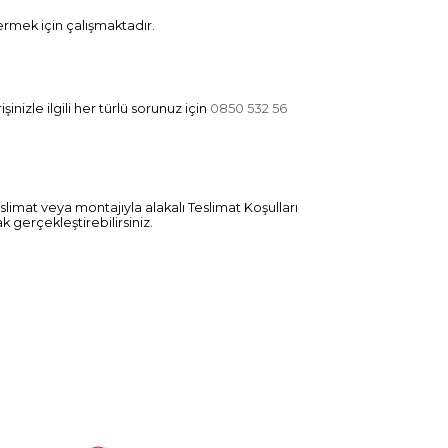
ermek için çalışmaktadır.
nizle ilgili her türlü sorunuz için
0850 532 56
slimat veya montajıyla alakalı Teslimat Koşulları
k gerçekleştirebilirsiniz.