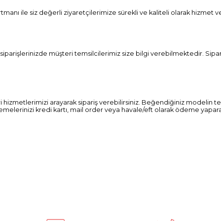
nı ile siz değerli ziyaretçilerimize sürekli ve kaliteli olarak hizmet v
rişlerinizde müşteri temsilcilerimiz size bilgi verebilmektedir. Siparişi
 hizmetlerimizi arayarak sipariş verebilirsiniz. Beğendiğiniz modelin te
ödemelerinizi kredi kartı, mail order veya havale/eft olarak ödeme yapara