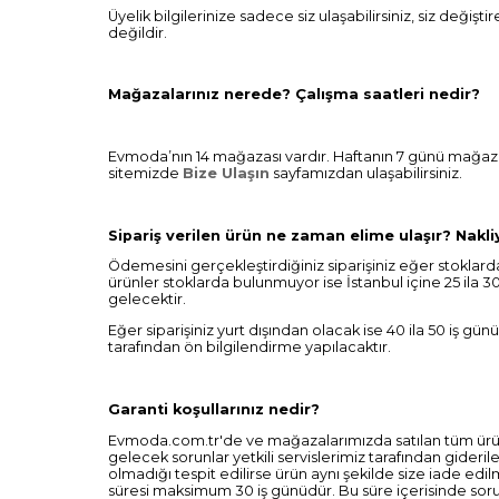
Üyelik bilgilerinize sadece siz ulaşabilirsiniz, siz değişt
değildir.
Mağazalarınız nerede? Çalışma saatleri nedir?
Evmoda’nın 14 mağazası vardır. Haftanın 7 günü mağazalar
sitemizde
Bize Ulaşın
sayfamızdan ulaşabilirsiniz.
Sipariş verilen ürün ne zaman elime ulaşır? Nakli
Ödemesini gerçekleştirdiğiniz siparişiniz eğer stoklarda 
ürünler stoklarda bulunmuyor ise İstanbul içine 25 ila 30
gelecektir.
Eğer siparişiniz yurt dışından olacak ise 40 ila 50 iş g
tarafından ön bilgilendirme yapılacaktır.
Garanti koşullarınız nedir?
Evmoda.com.tr'de ve mağazalarımızda satılan tüm ürünle
gelecek sorunlar yetkili servislerimiz tarafından gider
olmadığı tespit edilirse ürün aynı şekilde size iade ed
süresi maksimum 30 iş günüdür. Bu süre içerisinde sorun 