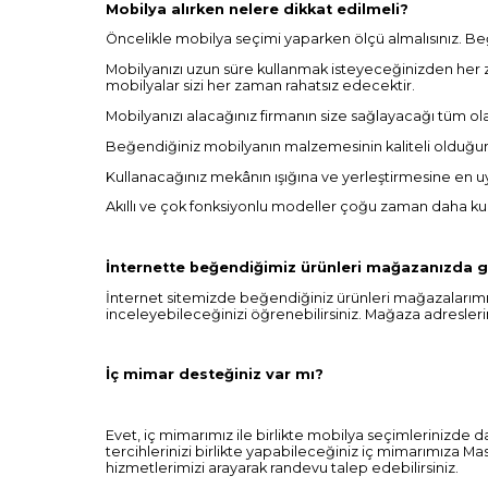
Mobilya alırken nelere dikkat edilmeli?
Öncelikle mobilya seçimi yaparken ölçü almalısınız. Be
Mobilyanızı uzun süre kullanmak isteyeceğinizden her z
mobilyalar sizi her zaman rahatsız edecektir.
Mobilyanızı alacağınız firmanın size sağlayacağı tüm o
Beğendiğiniz mobilyanın malzemesinin kaliteli olduğu
Kullanacağınız mekânın ışığına ve yerleştirmesine en 
Akıllı ve çok fonksiyonlu modeller çoğu zaman daha kulla
İnternette beğendiğimiz ürünleri mağazanızda g
İnternet sitemizde beğendiğiniz ürünleri mağazalarımız
inceleyebileceğinizi öğrenebilirsiniz. Mağaza adresleri
İç mimar desteğiniz var mı?
Evet, iç mimarımız ile birlikte mobilya seçimlerinizde d
tercihlerinizi birlikte yapabileceğiniz iç mimarımıza 
hizmetlerimizi arayarak randevu talep edebilirsiniz.