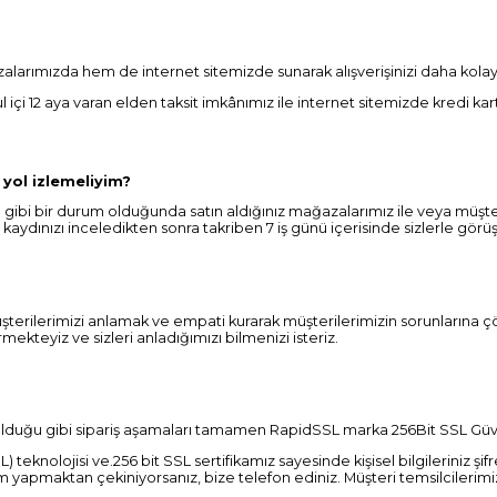
ımızda hem de internet sitemizde sunarak alışverişinizi daha kolay 
ul içi 12 aya varan elden taksit imkânımız ile internet sitemizde kredi k
 yol izlemeliyim?
gibi bir durum olduğunda satın aldığınız mağazalarımız ile veya müşte
a kaydınızı inceledikten sonra takriben 7 iş günü içerisinde sizlerle gö
şterilerimizi anlamak ve empati kurarak müşterilerimizin sorunlarına 
mekteyiz ve sizleri anladığımızı bilmenizi isteriz.
lduğu gibi sipariş aşamaları tamamen RapidSSL marka 256Bit SSL Güve
teknolojisi ve.256 bit SSL sertifikamız sayesinde kişisel bilgileriniz şi
m yapmaktan çekiniyorsanız, bize telefon ediniz. Müşteri temsilcilerimiz s