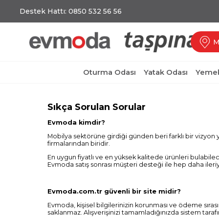
Destek Hattı: 0850 532 56 56
M
Oturma Odası
Yatak Odası
Yemek
Sıkça Sorulan Sorular
Evmoda kimdir?
Mobilya sektörüne girdiği günden beri farklı bir vizyon y
firmalarından biridir.
En uygun fiyatlı ve en yüksek kalitede ürünleri bulabile
Evmoda satış sonrası müşteri desteği ile hep daha iler
Evmoda.com.tr güvenli bir site midir?
Evmoda, kişisel bilgilerinizin korunması ve ödeme sırasın
saklanmaz. Alışverişinizi tamamladığınızda sistem tarafın