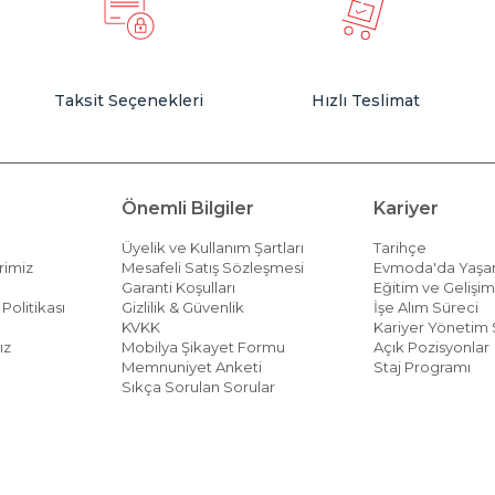
Taksit Seçenekleri
Hızlı Teslimat
Önemli Bilgiler
Kariyer
Üyelik ve Kullanım Şartları
Tarihçe
rimiz
Mesafeli Satış Sözleşmesi
Evmoda'da Yaş
Garanti Koşulları
Eğitim ve Gelişi
Politikası
Gizlilik & Güvenlik
İşe Alım Süreci
KVKK
Kariyer Yönetim 
ız
Mobilya Şikayet Formu
Açık Pozisyonlar
Memnuniyet Anketi
Staj Programı
Sıkça Sorulan Sorular