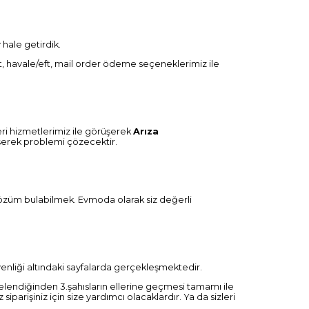
hale getirdik.
art, havale/eft, mail order ödeme seçeneklerimiz ile
ri hizmetlerimiz ile görüşerek
Arıza
rüşerek problemi çözecektir.
çözüm bulabilmek. Evmoda olarak siz değerli
nliği altındaki sayfalarda gerçekleşmektedir.
frelendiğinden 3.şahısların ellerine geçmesi tamamı ile
iparişiniz için size yardımcı olacaklardır. Ya da sizleri