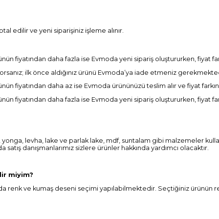
tal edilir ve yeni siparişiniz işleme alınır.
rünün fiyatından daha fazla ise Evmoda yeni sipariş oluştururken, fiyat fa
iyorsanız; ilk önce aldığınız ürünü Evmoda’ya iade etmeniz gerekmektedi
ürünün fiyatından daha az ise Evmoda ürününüzü teslim alır ve fiyat farkı
rünün fiyatından daha fazla ise Evmoda yeni sipariş oluştururken, fiyat fa
, yonga, levha, lake ve parlak lake, mdf, suntalam gibi malzemeler kulla
 satış danışmanlarımız sizlere ürünler hakkında yardımcı olacaktır.
lir miyim?
a renk ve kumaş deseni seçimi yapılabilmektedir. Seçtiğiniz ürünün re