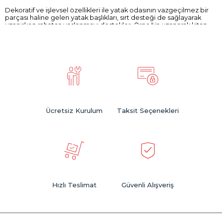
Dekoratif ve işlevsel özellikleri ile yatak odasının vazgeçilmez bir
parçası haline gelen yatak başlıkları, sırt desteği de sağlayarak
uzanırken rahatça yaslanmayı destekler. Örneğin uzanarak kitap
okumak istediğinizde yatak başlıklı bir yatakta uzanıyor olmak
gerekir. Aynı zamanda başlıklar duvarla
yatak
arasında soğuk
havanın geçmesini engeller ve ısı yalıtımına yardımcı olurlar. Yatak
başlıkları genellikle deri, kumaş, süet gibi malzemelerden yapılırlar.
Dayanıklı ve hava geçirebilen özelliğe sahip yatak başlıkları aynı
zamanda uzun ömürlü olma özelliği de gösterirler.
Evmoda ile mobilyalarınız ile uyumlu renk ve desenlere sahip bir
yatak başlığına kolaylıkla sahip olabilirsiniz. Ufak bir alana sahipseniz
depolama özelliği bulunan bir yatak başlığı da tercih ederek yatak
odanıza işlevsel bir özellik katabilirsiniz.
Ücretsiz Kurulum
Taksit Seçenekleri
Yatak başlığı seçerken mevcut yatağınızın ölçülerine uygun bir
başlık seçmeniz oldukça önemlidir. Günümüzde tüm yatak
başlıkları standart yatak boyutlarına göre üretiliyor olsa da bir çok
renkte ve boyutta yatak başlıkları da mevcuttur.
Yatak odanızda
farklı bir hava yaratmak istiyorsanız Evmoda ile
yatağınızı değiştirmeden, ufak bir dokunuşla harikalar yaratmanız
mümkün. Bunun için yapmanız gereken ilk şey yatağınızın
ölçülerini belirlemek ve odanızda yakalamak istediğiniz tarza karar
Hızlı Teslimat
Güvenli Alışveriş
vermektir. Bu noktada seçtiğiniz renk de oldukça önemlidir.
Evmoda ayrıca kaliteyi de sizlere sunar. Bu da hem şık hem de
uzun ömürlü ve dayanıklı bir yatak başlığına sahip olmanızı sağlar.
Tüm bunlara ek olarak Evmoda’nın akıllı arama özelliği sayesinde