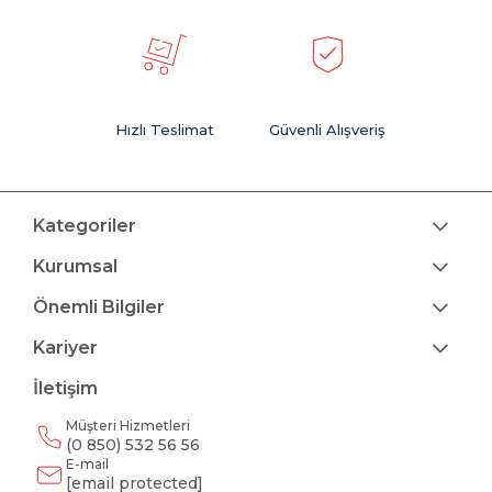
Eğer odanızda hem yerden kazanmak hem de fonksiyonel bir alan
oluşturmak istiyorsanız, tarzınıza ve ihtiyacınıza uygun
ranza
modelleri
ile pratik ve şık çözümler oluşturabilirsiniz.
Hızlı Teslimat
Güvenli Alışveriş
Kategoriler
Kurumsal
Önemli Bilgiler
Kariyer
İletişim
Müşteri Hizmetleri
(0 850) 532 56 56
E-mail
[email protected]