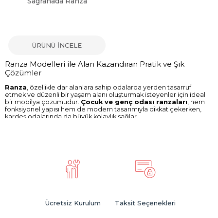
Sagranada Ranza
ÜRÜNÜ İNCELE
Ranza Modelleri ile Alan Kazandıran Pratik ve Şık
Çözümler
Ranza
, özellikle dar alanlara sahip odalarda yerden tasarruf
etmek ve düzenli bir yaşam alanı oluşturmak isteyenler için ideal
bir mobilya çözümüdür.
Çocuk ve genç odası ranzaları
, hem
fonksiyonel yapısı hem de modern tasarımıyla dikkat çekerken,
kardeş odalarında da büyük kolaylık sağlar.
Ahşap, metal ya da MDF gibi dayanıklı malzemelerle üretilen
ranza modelleri
, uzun ömürlü ve güvenli kullanım sunar.
Merdivenli, çekmeceli, altı çalışma masalı ya da
altı boş ranza
gibi farklı tasarımlar sayesinde kullanım amacınıza uygun birçok
seçeneğe ulaşabilirsiniz.
Çalışma masalı ranza
modelleri,
özellikle ders çalışan gençler için hem yatak hem de çalışma
alanını bir arada sunarak büyük avantaj sağlar.
Güvenlik korkulukları, sağlam iskelet yapısı ve ergonomik
ölçüleriyle öne çıkan
ranza çeşitleri
, çocukların rahatlıkla
kullanabileceği şekilde tasarlanır. Farklı renk seçenekleri ve
Ücretsiz Kurulum
Taksit Seçenekleri
modern çizgileriyle de dekorasyona uyum sağlar.