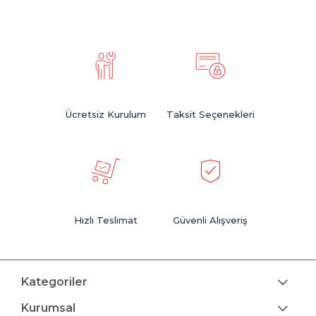
Genç odası şifonyeri
seçenekleri ise modern çizgileri ve
fonksiyonel detaylarıyla dikkat çekiyor. Odanın genel
dekorasyonuna uyum sağlayan bu ürünler, hem estetik hem de
pratik kullanım açısından büyük avantaj sağlıyor.
Eğer siz de odalarda düzeni korumak ve alan kazandırmak
istiyorsanız, ergonomik ve estetik
şifonyer modelleri
arasından
seçim yaparak ideal çözüme ulaşabilirsiniz.
Ücretsiz Kurulum
Taksit Seçenekleri
Hızlı Teslimat
Güvenli Alışveriş
Kategoriler
Kurumsal