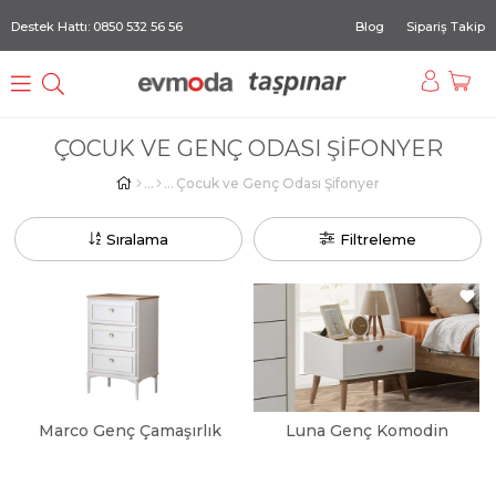
Destek Hattı: 0850 532 56 56
Blog
Sipariş Takip
ÇOCUK VE GENÇ ODASI ŞIFONYER
Çocuk ve Genç Odası Şifonyer
Sıralama
Filtreleme
Marco Genç Çamaşırlık
Luna Genç Komodin