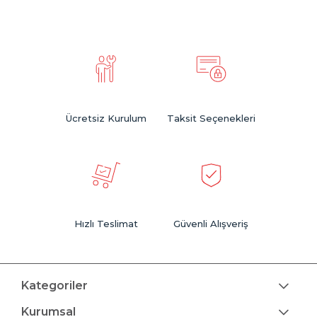
Modern, klasik ya da endüstriyel tasarımlarıyla dikkat çeken
dekoratif lambader seçenekleri
, farklı renk ve malzeme
alternatifleriyle her dekorasyona uyum sağlar. Geniş aydınlatma
alanı sunan bu ürünler, hem fonksiyonel hem de tamamlayıcı bir
mobilya olarak öne çıkar.
Evinizin havasını değiştirmek ve yaşam alanlarını daha keyifli hale
getirmek için zevkinize uygun
lambader modellerini
mutlaka
keşfedin!
Ücretsiz Kurulum
Taksit Seçenekleri
Hızlı Teslimat
Güvenli Alışveriş
Kategoriler
Kurumsal