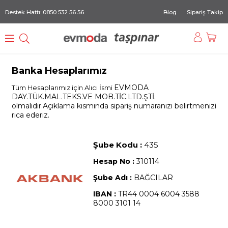
Destek Hattı: 0850 532 56 56
Blog
Sipariş Takip
Banka Hesaplarımız
EVMODA
Tüm Hesaplarımız için Alıcı İsmi
DAY.TÜK.MAL.TEKS.VE MOB.TİC.LTD.ŞTİ.
olmalıdır.Açıklama kısmında sipariş numaranızı belirtmenizi
rica ederiz.
Şube Kodu :
435
Hesap No :
310114
Şube Adı :
BAĞCILAR
IBAN :
TR44 0004 6004 3588
8000 3101 14