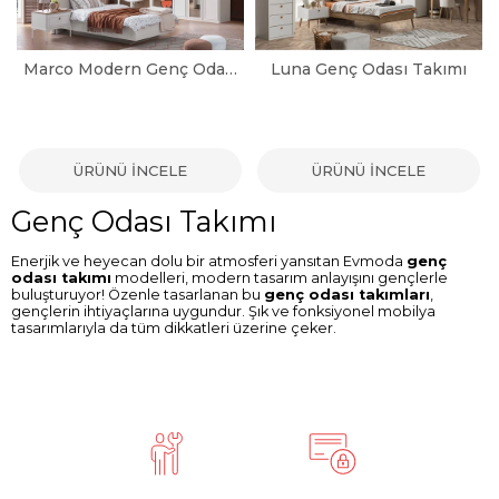
Marco Modern Genç Odası Takımı
Luna Genç Odası Takımı
ÜRÜNÜ İNCELE
ÜRÜNÜ İNCELE
Genç Odası Takımı
Enerjik ve heyecan dolu bir atmosferi yansıtan Evmoda
genç
odası takımı
modelleri, modern tasarım anlayışını gençlerle
buluşturuyor! Özenle tasarlanan bu
genç odası takımları
,
gençlerin ihtiyaçlarına uygundur. Şık ve fonksiyonel mobilya
tasarımlarıyla da tüm dikkatleri üzerine çeker.
Genç odası takımı
, gençlerin kişisel tarzlarını yansıtabilecekleri
ve aynı zamanda işlevselliği ön planda tutabilecekleri özgün
tasarımlarıyla da öne çıkar. Modern ve minimalist çizgilerle bir
araya getirilmiş, renk seçenekleriyle de gençlerin zevkine hitap
eder. Siz de çocuğunuz için
en kaliteli genç odası takımlarını
incelemek istiyorsanız Evmoda’nın farklı fiyatlarla sunduğu
erkek
genç odası takımı
ve
kız genç odası takımı
modellerine göz
atarak sizin için
en uygun genç odası takımları
tercih
edebilirsiniz!