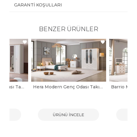
GARANTI KOŞULLARI
BENZER ÜRÜNLER
Marco Modern Genç Odası Takımı
Hera Modern Genç Odası Takımı
ELE
ÜRÜNÜ İNCELE
ÜR