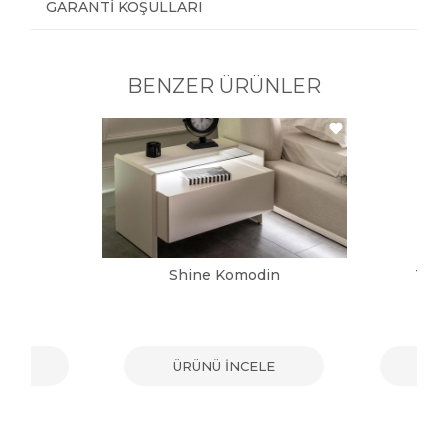
GARANTI KOŞULLARI
BENZER ÜRÜNLER
din
Shine Komodin
Tos
ELE
ÜRÜNÜ İNCELE
ÜR