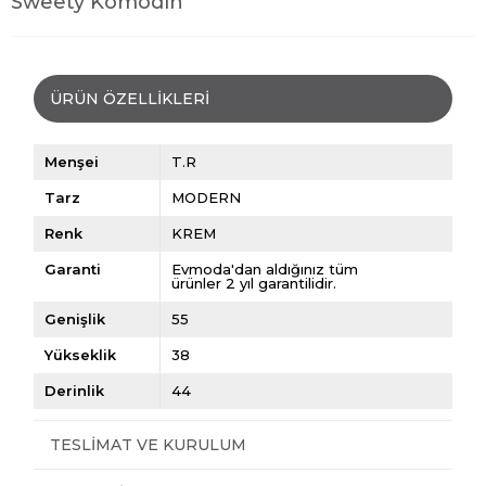
Sweety Komodin
ÜRÜN ÖZELLIKLERI
Menşei
T.R
Tarz
MODERN
Renk
KREM
Garanti
Evmoda'dan aldığınız tüm
ürünler 2 yıl garantilidir.
Genişlik
55
Yükseklik
38
Derinlik
44
TESLIMAT VE KURULUM