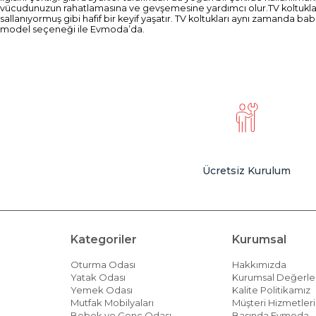
vücudunuzun rahatlamasına ve gevşemesine yardımcı olur.TV koltukların
sallanıyormuş gibi hafif bir keyif yaşatır. TV koltukları aynı zamanda 
model seçeneği ile Evmoda’da.
TV koltukları ayrıca televizyon karşısında da rahatlığından vazgeçmeyen he
yaratabilirsiniz. Meraklısına birbirinden farklı renk ve malzeme çeşidiy
koltukları, modern dekore edilen evler için modern görünümlü baba koltu
yapabilir ve bütçeniz için en uygun tv koltuğuna zaman kaybetmeden ul
Oturma odaları için tercih edilen TV koltuğu seçimi yaparken odanızın
böylece odanını tüm dekorasyonuna da uyum sağlamış olacak.
Oturma grupları, yatak odası takımları, TV koltukları gibi diğer mobily
sizin için uygun bir mobilya mutlaka var.
Ücretsiz Kurulum
Kategoriler
Kurumsal
Oturma Odası
Hakkımızda
Yatak Odası
Kurumsal Değerle
Yemek Odası
Kalite Politikamız
Mutfak Mobilyaları
Müşteri Hizmetleri 
Bebek ve Genç Odası
Basında Evmoda