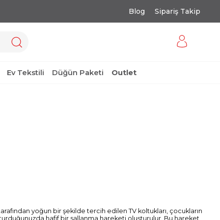
Blog
Sipariş Takip
Ev Tekstili
Düğün Paketi
Outlet
tarafından yoğun bir şekilde tercih edilen TV koltukları, çocukların
oturduğunuzda hafif bir sallanma hareketi oluşturulur. Bu hareket,