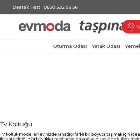
Destek Hattı: 0850 532 56 56
M
Oturma Odası
Yatak Odası
Yemek
Tv Koltuğu
TV koltuk modelleri evinizde rahatlığı farklı bir boyuta taşımak için ide
ilgisini çektiği gibi büyükler tarafından da yoğun bir şekilde kullanılm