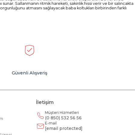
r. Sallanmanın ritmik hareketi, sakinlik hissi verir ve bir salıncakta
 yorgunluğunu atmasını sağlayacak baba koltukları birbirinden farklı
nız ve zevkiniz için en uygun olanı seçebilir, eviniz için rahat bir köşe
ir koltuk mutlaka var. Retro tarzıyla dekore edilen evler için uygun TV
yrıca TV koltuğu modelleri için TV koltuğu fiyatlarına göre bir arama da
iğer mobilyalarla bir bütün içerisinde olması gereken TV koltukları
z. Eviniz için her şeyi en ince ayrıntısına kadar düşünen Evmoda’da
Güvenli Alışveriş
İletişim
Müşteri Hizmetleri
(0 850) 532 56 56
am
E-mail
m
[email protected]
Süreci