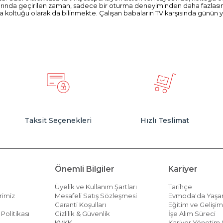
da geçirilen zaman, sadece bir oturma deneyiminden daha fazlasını suna
baba koltuğu olarak da bilinmekte. Çalışan babaların TV karşısında günün
rkesin kurtarıcısı olabilir. Farklı alternatifi olan tv koltuklarından oda
le alternatif sunan Evmoda TV koltuğu kategorisinde sizin için de ideal b
kları gibi birçok farklı alternatif seçiminizi yapmanız için bekliyor. A
aşabilirsiniz.
 diğer mobilyalarının dekorasyonunu da göz ardı etmemenizi öneririz. D
a seçenekleri için de Evmoda’nın geniş ürün yelpazesine güvenebilirsini
Taksit Seçenekleri
Hızlı Teslimat
Önemli Bilgiler
Kariyer
Üyelik ve Kullanım Şartları
Tarihçe
rimiz
Mesafeli Satış Sözleşmesi
Evmoda'da Yaş
Garanti Koşulları
Eğitim ve Gelişi
Politikası
Gizlilik & Güvenlik
İşe Alım Süreci
KVKK
Kariyer Yönetim 