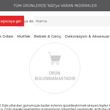
TÜM ÜRÜNLERDE %50'ye VARAN İNDİRİMLER
ağazaya gel
ya da
 Odası
Mutfak
Bebek & Genç
Dekorasyon & Aksesuar
al. Eski yıllardan günümüze kadar evlerini güzelleştirmek isteyen kişiler 
akta. Özel olarak tasarlanmış süspansiyon sistemleri sayesinde, koltuğa 