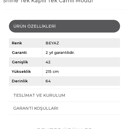
Shine Tek Kapılı Tek Camlı Modül
ÜRÜN ÖZELLIKLERI
Renk
BEYAZ
Garanti
2 yıl garantilidir.
Genişlik
42
Yükseklik
215 cm
Derinlik
64
TESLIMAT VE KURULUM
GARANTI KOŞULLARI