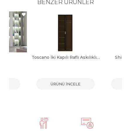
BENZER ÜRÜNLER
ap
Toscano İki Kapılı Raflı Askılıklı Dolap
Shine 
ELE
ÜRÜNÜ İNCELE
ÜR