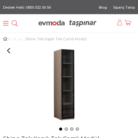
Destek Hattı: 0850 532 56 56
Blog
Sipariş Takip
Shine Tek Kapılı Tek Camlı Modül