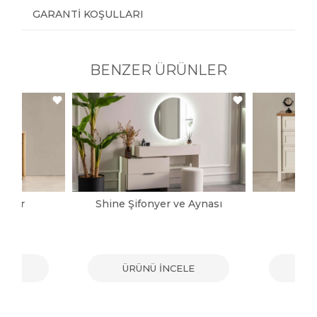
GARANTI KOŞULLARI
BENZER ÜRÜNLER
onyer
Shine Şifonyer ve Aynası
Ka
ELE
ÜRÜNÜ İNCELE
ÜR