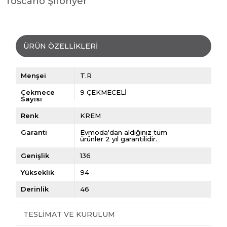
Toscano Şifonyer
ÜRÜN ÖZELLIKLERI
Menşei
T.R
Çekmece
9 ÇEKMECELİ
Sayısı
Renk
KREM
Garanti
Evmoda'dan aldığınız tüm
ürünler 2 yıl garantilidir.
Genişlik
136
Yükseklik
94
Derinlik
46
TESLIMAT VE KURULUM