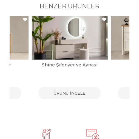
BENZER ÜRÜNLER
onyer
Shine Şifonyer ve Aynası
Ka
ELE
ÜRÜNÜ İNCELE
ÜR