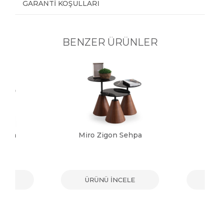
GARANTI KOŞULLARI
BENZER ÜRÜNLER
Sehpa
Miro Zigon Sehpa
Sol
ELE
ÜRÜNÜ İNCELE
ÜR