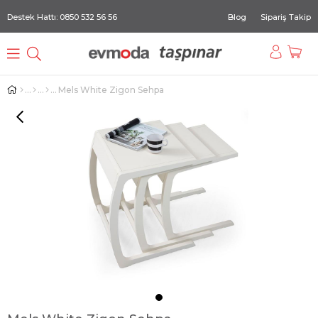
Destek Hattı: 0850 532 56 56
Blog
Sipariş Takip
Mels White Zigon Sehpa