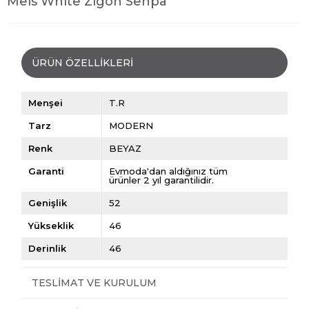
Mels White Zigon Sehpa
ÜRÜN ÖZELLIKLERI
Menşei
T.R
Tarz
MODERN
Renk
BEYAZ
Garanti
Evmoda'dan aldığınız tüm
ürünler 2 yıl garantilidir.
Genişlik
52
Yükseklik
46
Derinlik
46
TESLIMAT VE KURULUM