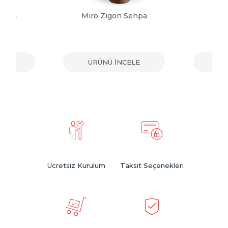
Sehpa
Miro Zigon Sehpa
Sol
ELE
ÜRÜNÜ İNCELE
ÜR
Ücretsiz Kurulum
Taksit Seçenekleri