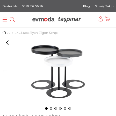
Destek Hattı: 0850 532 56 56
Blog
Sipariş Takip
Luca Siyah Zigon Sehpa