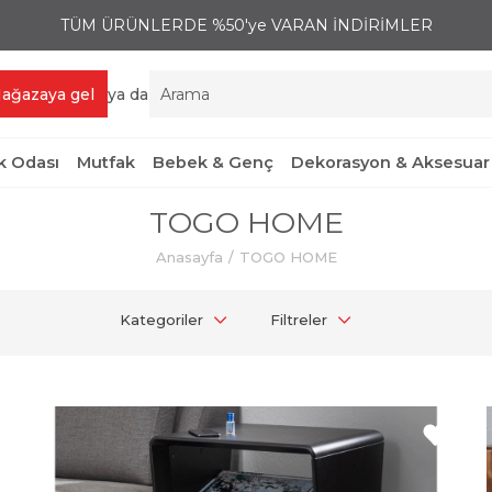
TÜM ÜRÜNLERDE %50'ye VARAN İNDİRİMLER
ağazaya gel
ya da
 Odası
Mutfak
Bebek & Genç
Dekorasyon & Aksesuar
TOGO HOME
Anasayfa
TOGO HOME
Kategoriler
Filtreler