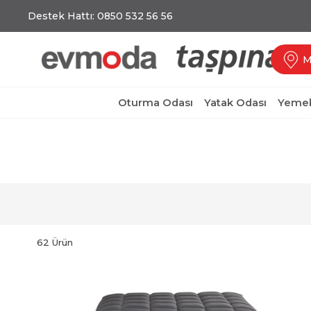
Destek Hattı: 0850 532 56 56
M
Oturma Odası
Yatak Odası
Yemek
62 Ürün