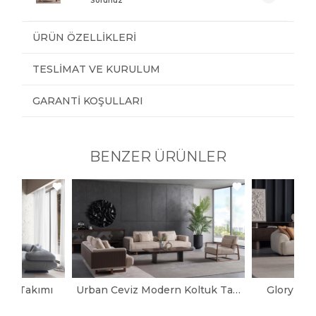
Sorunuz
ÜRÜN ÖZELLIKLERI
TESLIMAT VE KURULUM
GARANTI KOŞULLARI
BENZER ÜRÜNLER
tuk Takımı
Urban Ceviz Modern Koltuk Takımı
Glory Mo