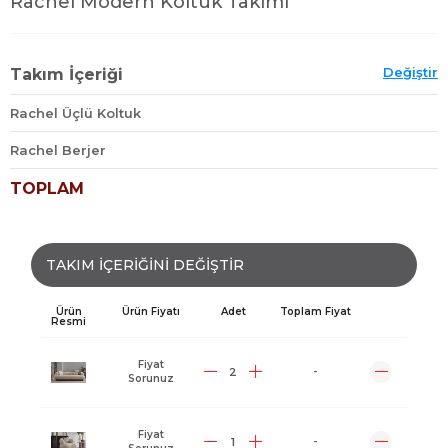
Rachel Modern Koltuk Takımı
Değiştir
Takım İçeriği
Rachel Üçlü Koltuk
Rachel Berjer
TOPLAM
TAKIM İÇERİĞİNİ DEĞİŞTİR
Ürün
Ürün Fiyatı
Adet
Toplam Fiyat
Resmi
Fiyat
-
Sorunuz
Fiyat
-