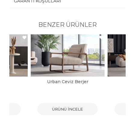
GARANTI KOŞULLARI
BENZER ÜRÜNLER
jer
Urban Ceviz Berjer
G
ELE
ÜRÜNÜ İNCELE
ÜR