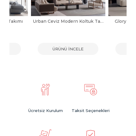
tuk Takımı
Urban Ceviz Modern Koltuk Takımı
Glory Mo
ELE
ÜRÜNÜ İNCELE
ÜR
Ücretsiz Kurulum
Taksit Seçenekleri