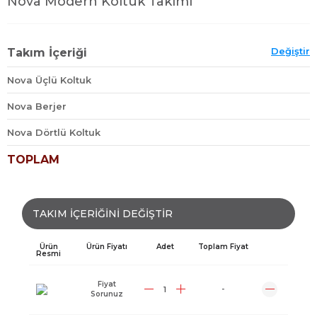
Nova Modern Koltuk Takımı
Değiştir
Takım İçeriği
Nova Üçlü Koltuk
Nova Berjer
Nova Dörtlü Koltuk
TOPLAM
TAKIM İÇERİĞİNİ DEĞİŞTİR
Ürün
Ürün Fiyatı
Adet
Toplam Fiyat
Resmi
Fiyat
-
Sorunuz