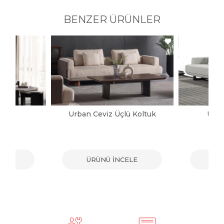
BENZER ÜRÜNLER
ltuk
Urban Ceviz Üçlü Koltuk
Urba
ELE
ÜRÜNÜ İNCELE
ÜR