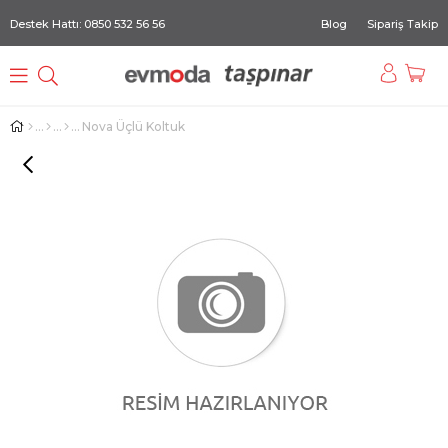
Destek Hattı: 0850 532 56 56
Blog
Sipariş Takip
Nova Üçlü Koltuk