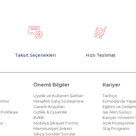
Taksit Seçenekleri
Hızlı Teslimat
Önemli Bilgiler
Kariyer
Üyelik ve Kullanım Şartları
Tarihçe
rimiz
Mesafeli Satış Sözleşmesi
Evmoda'da Yaş
Garanti Koşulları
Eğitim ve Gelişi
Politikası
Gizlilik & Güvenlik
İşe Alım Süreci
KVKK
Kariyer Yönetim 
ız
Mobilya Şikayet Formu
Açık Pozisyonlar
Memnuniyet Anketi
Staj Programı
Sıkça Sorulan Sorular