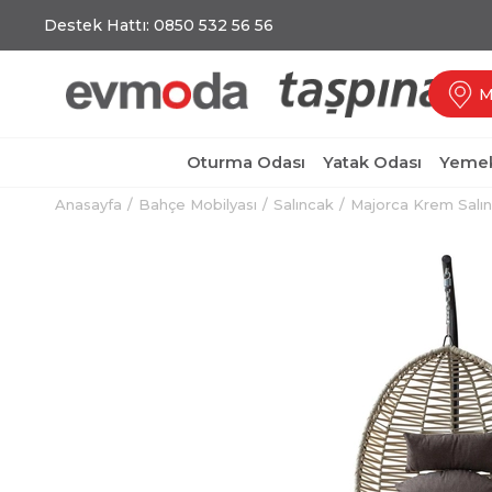
Destek Hattı: 0850 532 56 56
M
Oturma Odası
Yatak Odası
Yemek
Anasayfa
Bahçe Mobilyası
Salıncak
Majorca Krem Salı