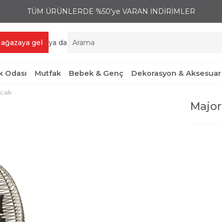
TÜM ÜRÜNLERDE %50'ye VARAN İNDİRİMLER
ağazaya gel
ya da
 Odası
Mutfak
Bebek & Genç
Dekorasyon & Aksesuar
ncak
Major