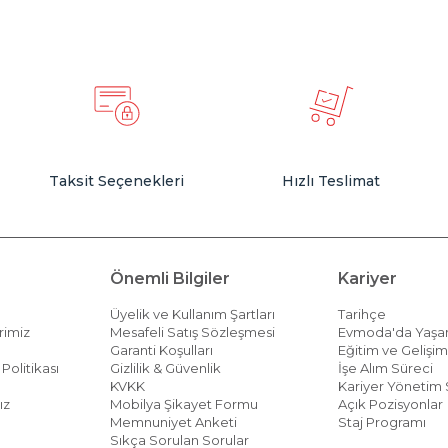
Taksit Seçenekleri
Hızlı Teslimat
Önemli Bilgiler
Kariyer
Üyelik ve Kullanım Şartları
Tarihçe
rimiz
Mesafeli Satış Sözleşmesi
Evmoda'da Yaş
Garanti Koşulları
Eğitim ve Gelişi
Politikası
Gizlilik & Güvenlik
İşe Alım Süreci
KVKK
Kariyer Yönetim 
ız
Mobilya Şikayet Formu
Açık Pozisyonlar
Memnuniyet Anketi
Staj Programı
Sıkça Sorulan Sorular