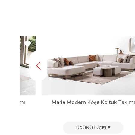
tuk Takımı
Marla Modern Köşe Koltuk Takımı
E
ÜRÜNÜ İNCELE