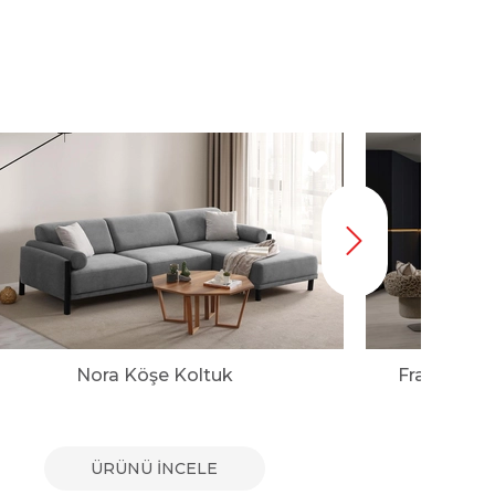
Nora Köşe Koltuk
Franco Mo
ÜRÜNÜ İNCELE