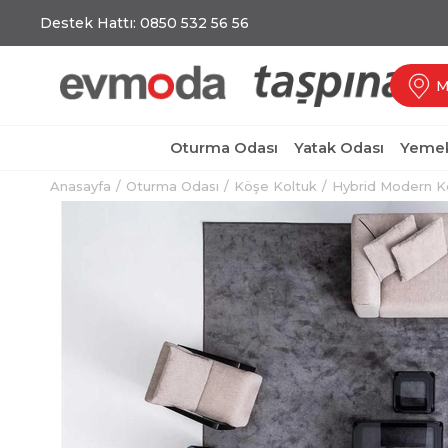
Destek Hattı: 0850 532 56 56
M
Oturma Odası
Yatak Odası
Yemek
Anasayfa
Oturma Odası
Köşe Koltuk
Hybrid Modern K