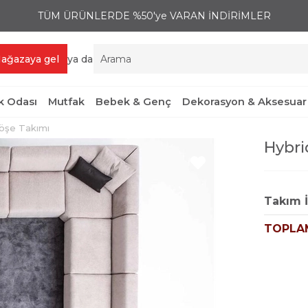
TÜM ÜRÜNLERDE %50'ye VARAN İNDİRİMLER
ağazaya gel
ya da
 Odası
Mutfak
Bebek & Genç
Dekorasyon & Aksesuar
öşe Takımı
Hybri
Takım İ
TOPLA