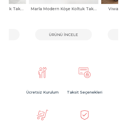
Noya Modern Köşe Koltuk Takımı
Marla Modern Köşe Koltuk Takımı
Viwax Mo
ELE
ÜRÜNÜ İNCELE
ÜR
Ücretsiz Kurulum
Taksit Seçenekleri