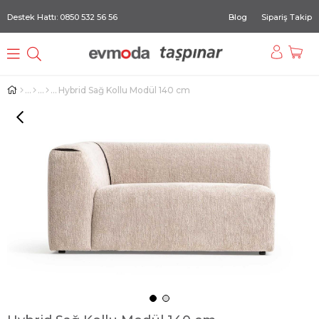
Destek Hattı: 0850 532 56 56
Blog
Sipariş Takip
Hybrid Sağ Kollu Modül 140 cm