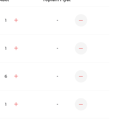
-
-
-
-