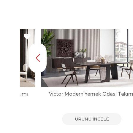
dası Takımı
Victor Modern Yemek Odası Takım
E
ÜRÜNÜ İNCELE