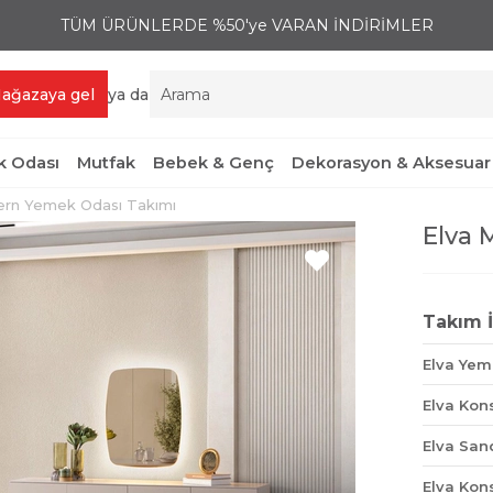
TÜM ÜRÜNLERDE %50'ye VARAN İNDİRİMLER
ağazaya gel
ya da
 Odası
Mutfak
Bebek & Genç
Dekorasyon & Aksesuar
ern Yemek Odası Takımı
Elva 
Takım İ
Elva Yem
Elva Kon
Elva San
Elva Kon