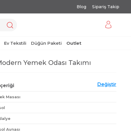
Blog
Sipariş Takip
Ev Tekstili
Düğün Paketi
Outlet
Modern Yemek Odası Takımı
Değiştir
çeriği
ek Masası
sol
dalye
sol Aynası