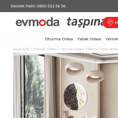
Destek Hattı: 0850 532 56 56
M
Oturma Odası
Yatak Odası
Yemek
Anasayfa
Yemek Odası
Yemek Odası Takımı
Elva Mod