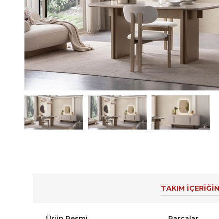
TAKIM İÇERİĞİN
Ürün Resmi
Parçalar