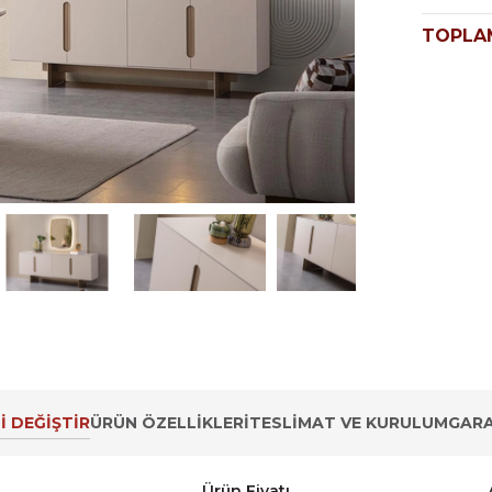
TOPLA
İ DEĞİŞTİR
ÜRÜN ÖZELLIKLERI
TESLIMAT VE KURULUM
GARA
Ürün Fiyatı