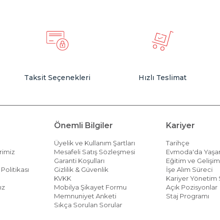
Taksit Seçenekleri
Hızlı Teslimat
Önemli Bilgiler
Kariyer
Üyelik ve Kullanım Şartları
Tarihçe
rimiz
Mesafeli Satış Sözleşmesi
Evmoda'da Yaş
Garanti Koşulları
Eğitim ve Gelişi
Politikası
Gizlilik & Güvenlik
İşe Alım Süreci
KVKK
Kariyer Yönetim 
ız
Mobilya Şikayet Formu
Açık Pozisyonlar
Memnuniyet Anketi
Staj Programı
Sıkça Sorulan Sorular