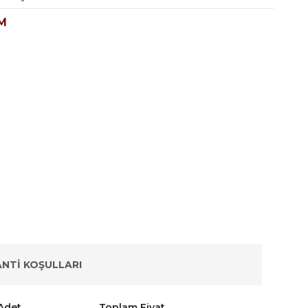
M
NTI KOŞULLARI
Adet
Toplam Fiyat