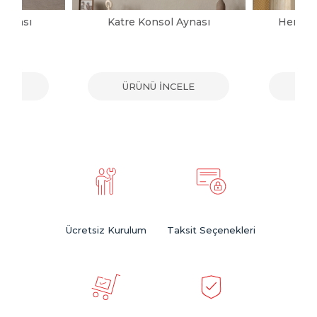
Aynası
Katre Konsol Aynası
Herman
ELE
ÜRÜNÜ İNCELE
ÜR
Ücretsiz Kurulum
Taksit Seçenekleri