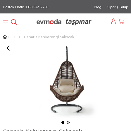
Destek Hattı: 0850 532 56 56
Blog
Sipariş Takip
Canaria Kahverengi Salıncak