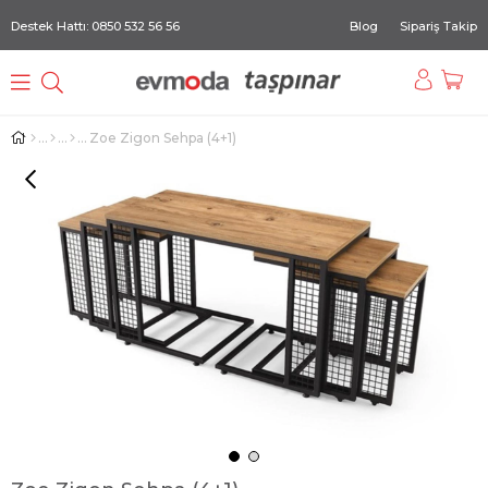
Destek Hattı: 0850 532 56 56
Blog
Sipariş Takip
Zoe Zigon Sehpa (4+1)