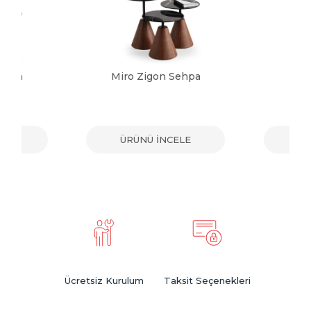
Sehpa
Miro Zigon Sehpa
Sol
ELE
ÜRÜNÜ İNCELE
ÜR
Ücretsiz Kurulum
Taksit Seçenekleri