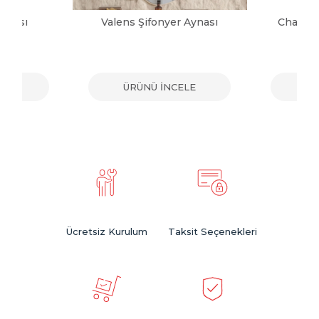
ynası
Valens Şifonyer Aynası
Charm B
ELE
ÜRÜNÜ İNCELE
ÜR
Ücretsiz Kurulum
Taksit Seçenekleri