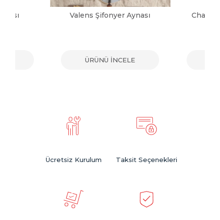
ynası
Valens Şifonyer Aynası
Charm B
ELE
ÜRÜNÜ İNCELE
ÜR
Ücretsiz Kurulum
Taksit Seçenekleri