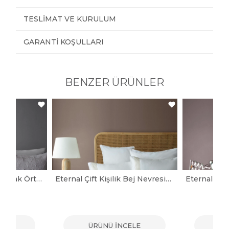
TESLIMAT VE KURULUM
GARANTI KOŞULLARI
BENZER ÜRÜNLER
Aspen Gri Çift Kişilik Yatak Örtüsü
Eternal Çift Kişilik Bej Nevresimli Yatak Örtüsü Seti
ELE
ÜRÜNÜ İNCELE
ÜR