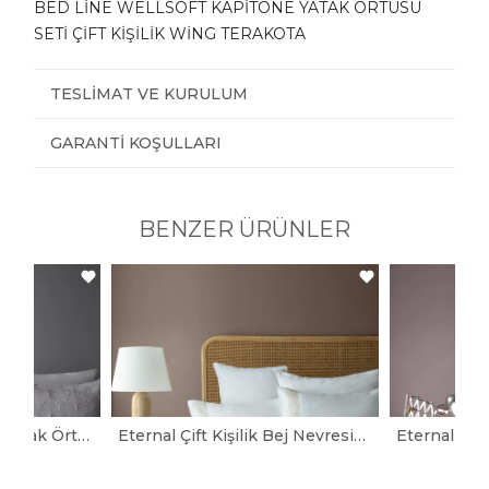
BED LİNE WELLSOFT KAPİTONE YATAK ÖRTÜSÜ
SETİ ÇİFT KİŞİLİK WİNG TERAKOTA
TESLIMAT VE KURULUM
GARANTI KOŞULLARI
BENZER ÜRÜNLER
Aspen Gri Çift Kişilik Yatak Örtüsü
Eternal Çift Kişilik Bej Nevresimli Yatak Örtüsü Seti