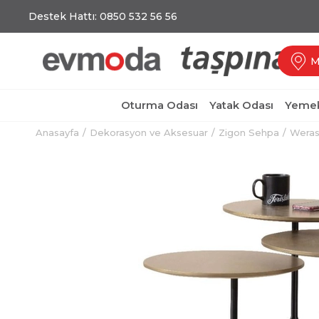
Destek Hattı: 0850 532 56 56
M
Oturma Odası
Yatak Odası
Yemek
Anasayfa
Dekorasyon ve Aksesuar
Zigon Sehpa
Weras