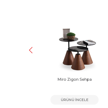
pa
Miro Zigon Sehpa
E
ÜRÜNÜ İNCELE