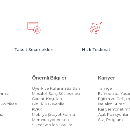
Taksit Seçenekleri
Hızlı Teslimat
Önemli Bilgiler
Kariyer
Üyelik ve Kullanım Şartları
Tarihçe
rimiz
Mesafeli Satış Sözleşmesi
Evmoda'da Yaş
Garanti Koşulları
Eğitim ve Gelişi
Politikası
Gizlilik & Güvenlik
İşe Alım Süreci
KVKK
Kariyer Yönetim 
ız
Mobilya Şikayet Formu
Açık Pozisyonlar
Memnuniyet Anketi
Staj Programı
Sıkça Sorulan Sorular