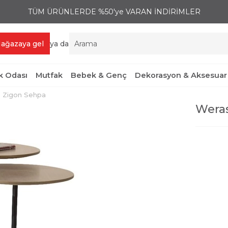
TÜM ÜRÜNLERDE %50'ye VARAN İNDİRİMLER
ağazaya gel
ya da
 Odası
Mutfak
Bebek & Genç
Dekorasyon & Aksesuar
 Zigon Sehpa
Weras