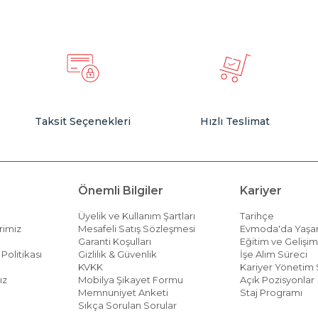
Taksit Seçenekleri
Hızlı Teslimat
Önemli Bilgiler
Kariyer
Üyelik ve Kullanım Şartları
Tarihçe
rimiz
Mesafeli Satış Sözleşmesi
Evmoda'da Yaş
Garanti Koşulları
Eğitim ve Gelişi
Politikası
Gizlilik & Güvenlik
İşe Alım Süreci
KVKK
Kariyer Yönetim 
ız
Mobilya Şikayet Formu
Açık Pozisyonlar
Memnuniyet Anketi
Staj Programı
Sıkça Sorulan Sorular