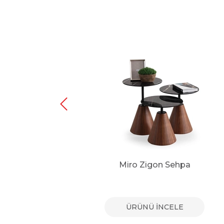
pa
Miro Zigon Sehpa
E
ÜRÜNÜ İNCELE