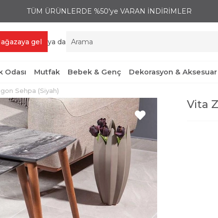
TÜM ÜRÜNLERDE %50'ye VARAN İNDİRİMLER
ağazaya gel
ya da
 Odası
Mutfak
Bebek & Genç
Dekorasyon & Aksesuar
igon Sehpa (Siyah)
Vita 