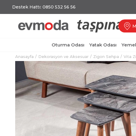
Destek Hattı: 0850 532 56 56
M
Oturma Odası
Yatak Odası
Yemek
Anasayfa
Dekorasyon ve Aksesuar
Zigon Sehpa
Vita Z