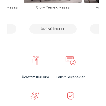
mek Masası
Glory Yemek Masası
Victo
ELE
ÜRÜNÜ İNCELE
ÜR
Ücretsiz Kurulum
Taksit Seçenekleri