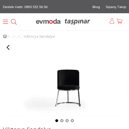
Destek Hattı: 0850 532 56 56
Blog
Sipariş Takip
Viktorya Sandalye