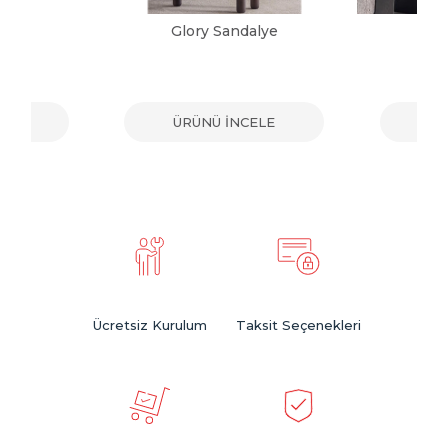
alye
Glory Sandalye
Vic
ELE
ÜRÜNÜ İNCELE
ÜR
Ücretsiz Kurulum
Taksit Seçenekleri