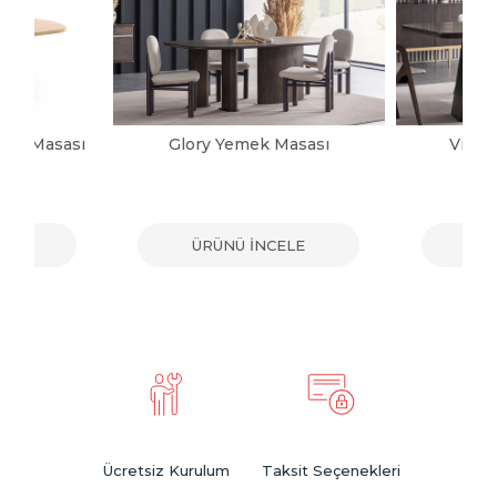
mek Masası
Glory Yemek Masası
Victo
ELE
ÜRÜNÜ İNCELE
ÜR
Ücretsiz Kurulum
Taksit Seçenekleri