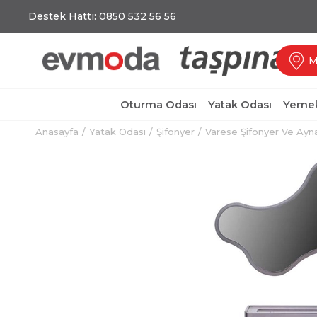
Destek Hattı: 0850 532 56 56
M
Oturma Odası
Yatak Odası
Yemek
Anasayfa
Yatak Odası
Şifonyer
Varese Şifonyer Ve Ayn