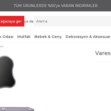
TÜM ÜRÜNLERDE %50'ye VARAN İNDİRİMLER
ağazaya gel
ya da
 Odası
Mutfak
Bebek & Genç
Dekorasyon & Aksesuar
ası
Vares