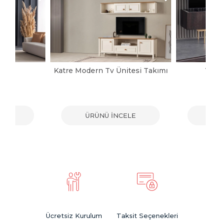
pası
Katre Modern Tv Ünitesi Takımı
Vict
ELE
ÜRÜNÜ İNCELE
ÜR
Ücretsiz Kurulum
Taksit Seçenekleri