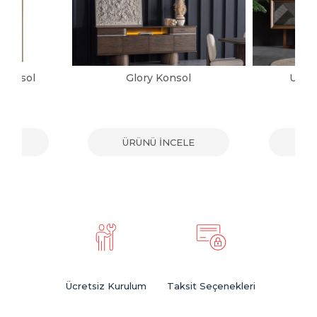
 Konsol
Glory Konsol
Urba
ELE
ÜRÜNÜ İNCELE
ÜR
Ücretsiz Kurulum
Taksit Seçenekleri