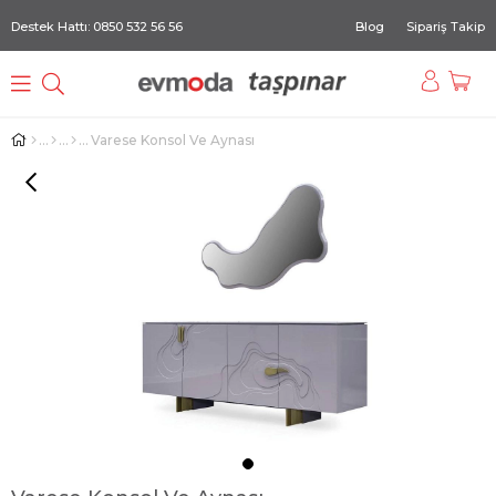
Destek Hattı: 0850 532 56 56
Blog
Sipariş Takip
Varese Konsol Ve Aynası