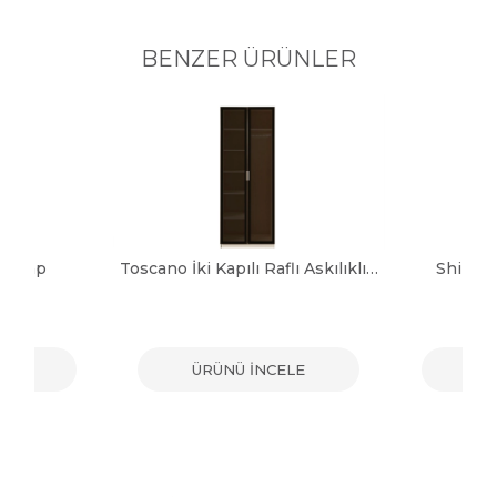
BENZER ÜRÜNLER
 Dolap
Toscano İki Kapılı Raflı Askılıklı Dolap
Shine 
ELE
ÜRÜNÜ İNCELE
ÜR