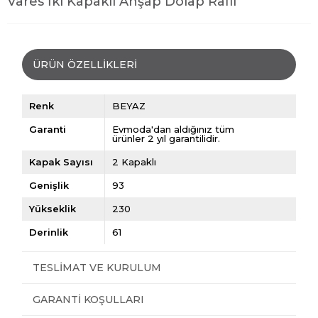
Vares İki Kapaklı Ahşap Dolap Raflı
ÜRÜN ÖZELLIKLERI
Renk
BEYAZ
Garanti
Evmoda'dan aldığınız tüm
ürünler 2 yıl garantilidir.
Kapak Sayısı
2 Kapaklı
Genişlik
93
Yükseklik
230
Derinlik
61
TESLIMAT VE KURULUM
GARANTI KOŞULLARI