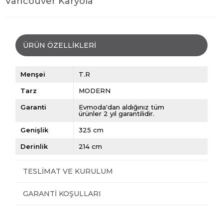
Vancouver Karyola
ÜRÜN ÖZELLIKLERI
Menşei
T.R
Tarz
MODERN
Garanti
Evmoda'dan aldığınız tüm
ürünler 2 yıl garantilidir.
Genişlik
325 cm
Derinlik
214 cm
TESLIMAT VE KURULUM
GARANTI KOŞULLARI