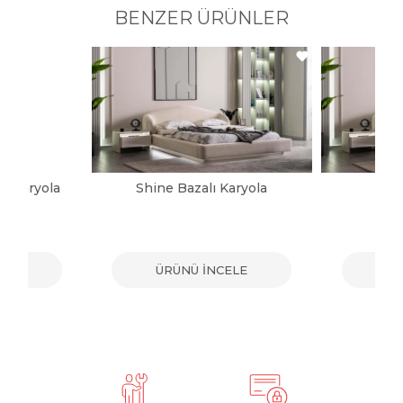
BENZER ÜRÜNLER
ı Karyola
Shine Bazalı Karyola
Sh
ELE
ÜRÜNÜ İNCELE
ÜR