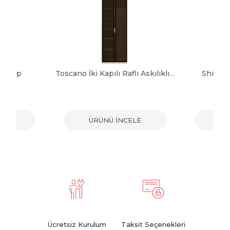
 Dolap
Toscano İki Kapılı Raflı Askılıklı Dolap
Shine 
ELE
ÜRÜNÜ İNCELE
ÜR
Ücretsiz Kurulum
Taksit Seçenekleri