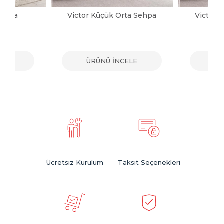
Sehpa
Victor Küçük Orta Sehpa
Victor 
ELE
ÜRÜNÜ İNCELE
ÜR
Ücretsiz Kurulum
Taksit Seçenekleri