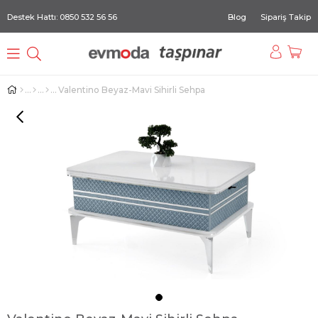
Destek Hattı: 0850 532 56 56
Blog
Sipariş Takip
Valentino Beyaz-Mavi Sihirli Sehpa