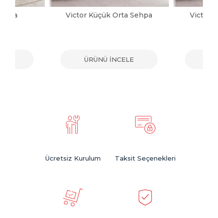
Sehpa
Victor Küçük Orta Sehpa
Victor 
ELE
ÜRÜNÜ İNCELE
ÜR
Ücretsiz Kurulum
Taksit Seçenekleri